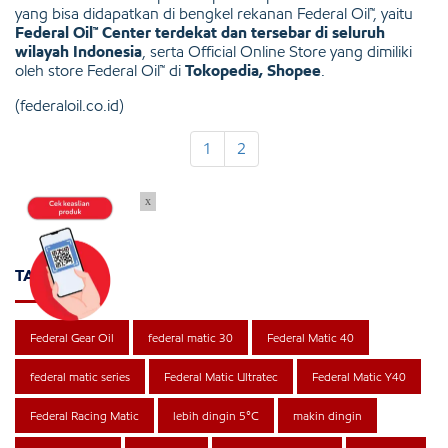
yang bisa didapatkan di bengkel rekanan Federal Oil™, yaitu
Federal Oil™ Center terdekat dan tersebar di seluruh
wilayah Indonesia
, serta Official Online Store yang dimiliki
oleh store Federal Oil™ di
Tokopedia, Shopee
.
(federaloil.co.id)
1
2
x
TAGS
Federal Gear Oil
federal matic 30
Federal Matic 40
federal matic series
Federal Matic Ultratec
Federal Matic Y40
Federal Racing Matic
lebih dingin 5°C
makin dingin