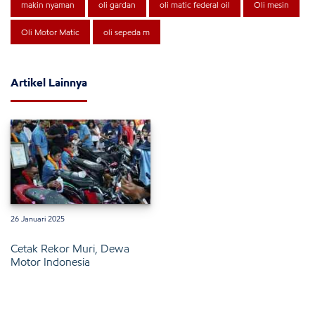
makin nyaman
oli gardan
oli matic federal oil
Oli mesin
Oli Motor Matic
oli sepeda m
Artikel Lainnya
26 Januari 2025
Cetak Rekor Muri, Dewa
Motor Indonesia