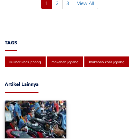
1
2
3
View All
TAGS
kuliner khas jepang
makanan jepang
makanan khas jepang
Artikel Lainnya