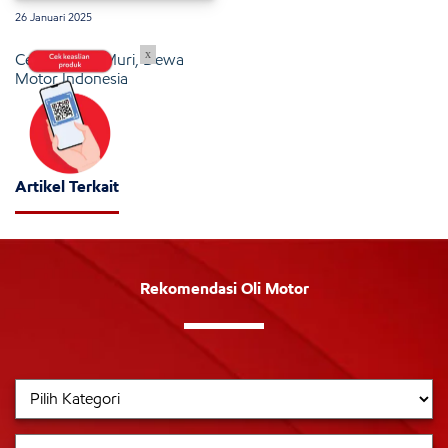
26 Januari 2025
x
Cetak Rekor Muri, Dewa
Motor Indonesia
Artikel Terkait
Rekomendasi Oli Motor