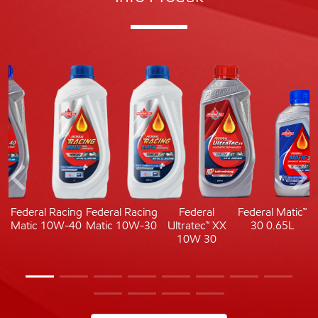
c
Federal Racing
Federal Racing
Federal
Federal Matic™
Matic 10W-40
Matic 10W-30
Ultratec™ XX
30 0.65L
10W 30