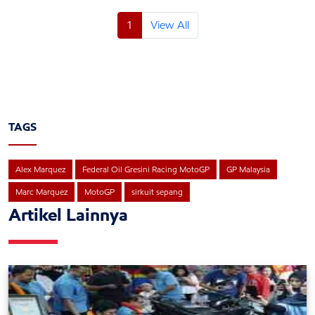
1
View All
TAGS
Alex Marquez
Federal Oil Gresini Racing MotoGP
GP Malaysia
Marc Marquez
MotoGP
sirkuit sepang
Artikel Lainnya