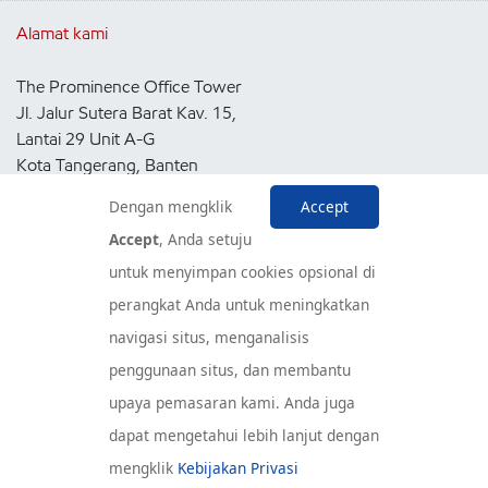
Alamat kami
The Prominence Office Tower
Jl. Jalur Sutera Barat Kav. 15,
Lantai 29 Unit A-G
Kota Tangerang, Banten
15143
Dengan mengklik
Accept
Indonesia
Accept
, Anda setuju
untuk menyimpan cookies opsional di
Pusat Layanan Konsumen
perangkat Anda untuk meningkatkan
navigasi situs, menganalisis
penggunaan situs, dan membantu
upaya pemasaran kami. Anda juga
dapat mengetahui lebih lanjut dengan
mengklik
Kebijakan Privasi
© Hak Cipta 2020 Exxon Mobil Corporation. Seluruh Hak Cipta -
Kebijakan Privasi