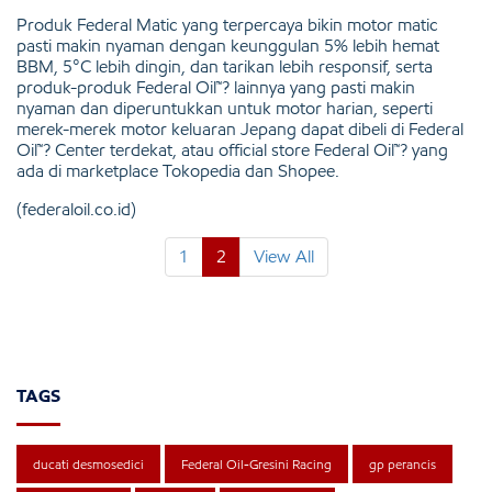
Produk Federal Matic yang terpercaya bikin motor matic
pasti makin nyaman dengan keunggulan 5% lebih hemat
BBM, 5°C lebih dingin, dan tarikan lebih responsif, serta
produk-produk Federal Oil™? lainnya yang pasti makin
nyaman dan diperuntukkan untuk motor harian, seperti
merek-merek motor keluaran Jepang dapat dibeli di Federal
Oil™? Center terdekat, atau official store Federal Oil™? yang
ada di marketplace Tokopedia dan Shopee.
(federaloil.co.id)
1
2
View All
TAGS
ducati desmosedici
Federal Oil-Gresini Racing
gp perancis