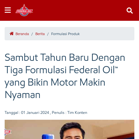
Beranda
/
Berita
/
Formulasi Produk
Sambut Tahun Baru Dengan
Tiga Formulasi Federal Oil™
yang Bikin Motor Makin
Nyaman
Tanggal :
01 Januari 2024
, Penulis : Tim Konten