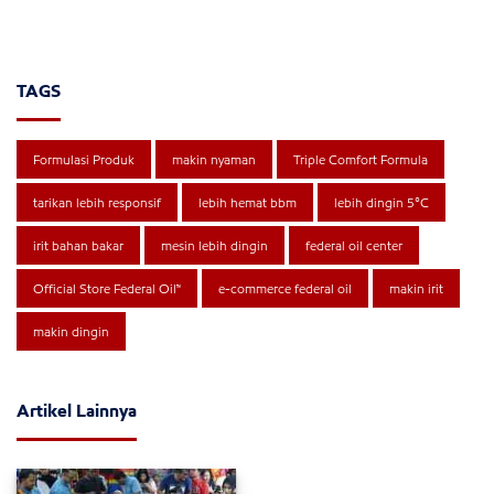
TAGS
Formulasi Produk
makin nyaman
Triple Comfort Formula
tarikan lebih responsif
lebih hemat bbm
lebih dingin 5°C
irit bahan bakar
mesin lebih dingin
federal oil center
Official Store Federal Oil™
e-commerce federal oil
makin irit
makin dingin
Artikel Lainnya