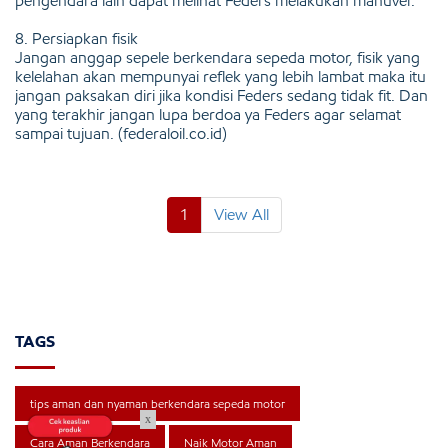
pengendara lain dapat melihat Feders melakukan manuver.
8. Persiapkan fisik
Jangan anggap sepele berkendara sepeda motor, fisik yang
kelelahan akan mempunyai reflek yang lebih lambat maka itu
jangan paksakan diri jika kondisi Feders sedang tidak fit. Dan
yang terakhir jangan lupa berdoa ya Feders agar selamat
sampai tujuan. (federaloil.co.id)
1
View All
TAGS
tips aman dan nyaman berkendara sepeda motor
x
Cara Aman Berkendara
Naik Motor Aman