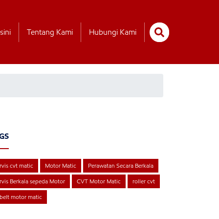
sini
Tentang Kami
Hubungi Kami
GS
rvis cvt matic
Motor Matic
Perawatan Secara Berkala
rvis Berkala sepeda Motor
CVT Motor Matic
roller cvt
belt motor matic