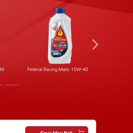
30
Federal Racing Matic 10W-40
Fede