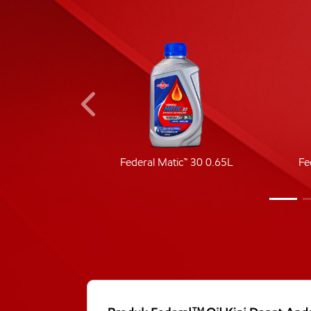
ic 40
Federal Matic™ 30 0.65L
Fe