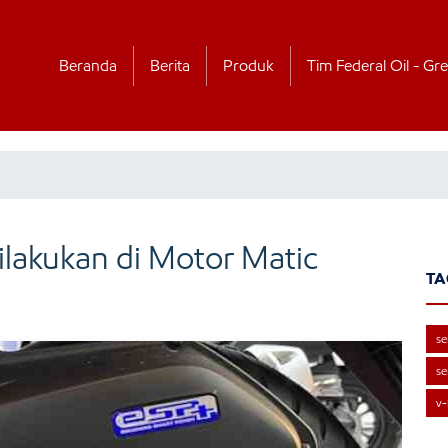
Beranda
Berita
Produk
Tim Federal Oil - Gre
ilakukan di Motor Matic
TA
se
se
v-