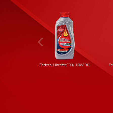
ic 40
Federal Ultratec™ XX 10W 30
Fe