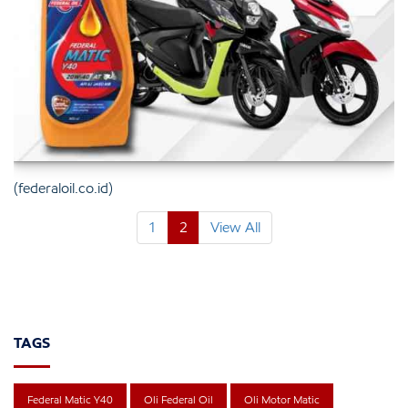
(federaloil.co.id)
1
2
View All
TAGS
Federal Matic Y40
Oli Federal Oil
Oli Motor Matic