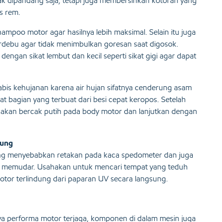
k dipandang saja, tetapi juga membersihkan kotoran yang
s rem.
poo motor agar hasilnya lebih maksimal. Selain itu juga
debu agar tidak menimbulkan goresan saat digosok.
ngan sikat lembut dan kecil seperti sikat gigi agar dapat
abis kehujanan karena air hujan sifatnya cenderung asam
bagian yang terbuat dari besi cepat keropos. Setelah
isakan bercak putih pada body motor dan lanjutkan dengan
sung
ing menyebabkan retakan pada kaca spedometer dan juga
memudar. Usahakan untuk mencari tempat yang teduh
otor terlindung dari paparan UV secara langsung.
paya performa motor terjaga, komponen di dalam mesin juga