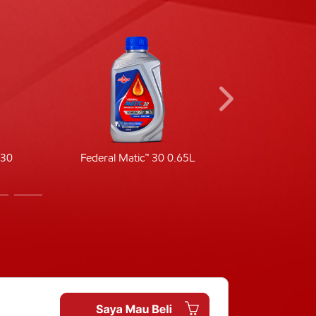
-30
Federal Matic™ 30 0.65L
Fede