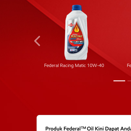
ic 40
Federal Racing Matic 10W-40
F