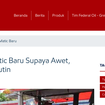
Beranda
Berita
Produk
Tim Federal Oil - Gre
Matic Baru
ic Baru Supaya Awet,
TA
utin
Ti
Pe
Ca