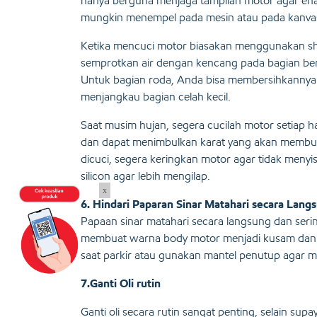
hanya berguna menjaga tampilan motor agar ena
mungkin menempel pada mesin atau pada kanva
Ketika mencuci motor biasakan menggunakan sham
semprotkan air dengan kencang pada bagian ber
Untuk bagian roda, Anda bisa membersihkannya de
menjangkau bagian celah kecil.
Saat musim hujan, segera cucilah motor setiap h
dan dapat menimbulkan karat yang akan membuat 
dicuci, segera keringkan motor agar tidak meny
silicon agar lebih mengilap.
x
6. Hindari Paparan Sinar Matahari secara Lang
Papaan sinar matahari secara langsung dan ser
membuat warna body motor menjadi kusam dan 
saat parkir atau gunakan mantel penutup agar m
7.Ganti Oli rutin
Ganti oli secara rutin sangat penting, selain su