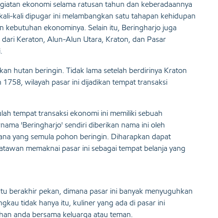
 kegiatan ekonomi selama ratusan tahun dan keberadaannya
kali-kali dipugar ini melambangkan satu tahapan kehidupan
kebutuhan ekonominya. Selain itu, Beringharjo juga
ri dari Keraton, Alun-Alun Utara, Kraton, dan Pasar
.
an hutan beringin. Tidak lama setelah berdirinya Kraton
1758, wilayah pasar ini dijadikan tempat transaksi
ah tempat transaksi ekonomi ini memiliki sebuah
ma 'Beringharjo' sendiri diberikan nama ini oleh
ana yang semula pohon beringin. Diharapkan dapat
satawan memaknai pasar ini sebagai tempat belanja yang
tu berakhir pekan, dimana pasar ini banyak menyuguhkan
kau tidak hanya itu, kuliner yang ada di pasar ini
ihan anda bersama keluarga atau teman.