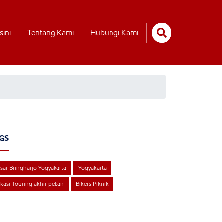
sini
Tentang Kami
Hubungi Kami
GS
sar Bringharjo Yogyakarta
Yogyakarta
kasi Touring akhir pekan
Bikers Piknik