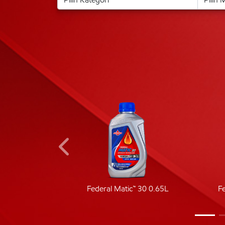
ic 40
Federal Matic™ 30 0.65L
F