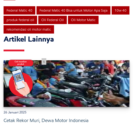
Federal Matic 40
Federal Matic 40 Bisa untuk Motor Apa Saja
10w 40
produk federal oil
Oli Federal Oil
Oli Motor Matic
rekomendasi oli motor matic
Artikel Lainnya
x
26 Januari 2025
Cetak Rekor Muri, Dewa Motor Indonesia