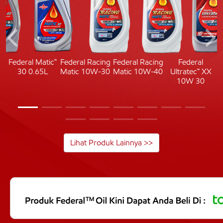
c
Federal Matic™
Federal Racing
Federal Racing
Federal
30 0.65L
Matic 10W-30
Matic 10W-40
Ultratec™ XX
10W 30
Lihat Produk Lainnya >>