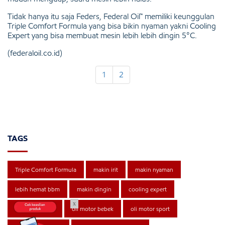
Tidak hanya itu saja Feders, Federal Oil™ memiliki keunggulan
Triple Comfort Formula yang bisa bikin nyaman yakni Cooling
Expert yang bisa membuat mesin lebih lebih dingin 5°C.
(federaloil.co.id)
1
2
TAGS
Triple Comfort Formula
makin irit
makin nyaman
lebih hemat bbm
makin dingin
cooling expert
x
federal ultratec
oli motor bebek
oli motor sport