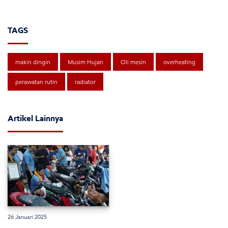
TAGS
makin dingin
Musim Hujan
Oli mesin
overheating
perawatan rutin
radiator
Artikel Lainnya
26 Januari 2025