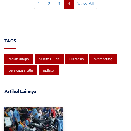
1
2
3
4
View All
TAGS
makin dingin
Musim Hujan
Oli mesin
overheating
perawatan rutin
radiator
Artikel Lainnya