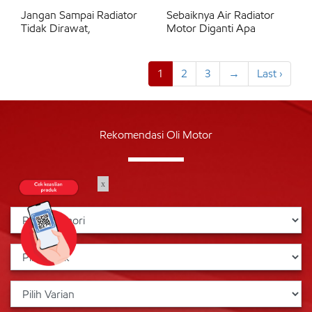
Jangan Sampai Radiator
Sebaiknya Air Radiator
Tidak Dirawat,
Motor Diganti Apa
1
2
3
→
Last ›
Rekomendasi Oli Motor
x