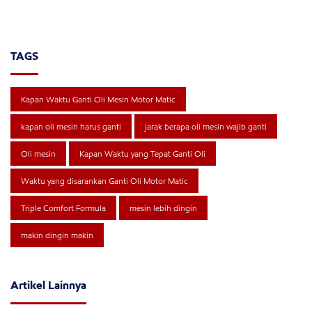
TAGS
Kapan Waktu Ganti Oli Mesin Motor Matic
kapan oli mesin harus ganti
jarak berapa oli mesin wajib ganti
Oli mesin
Kapan Waktu yang Tepat Ganti Oli
Waktu yang disarankan Ganti Oli Motor Matic
Triple Comfort Formula
mesin lebih dingin
makin dingin makin
Artikel Lainnya