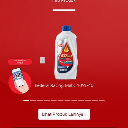
Info Produk
x
Federal Racing Matic 10W-40
Lihat Produk Lainnya »