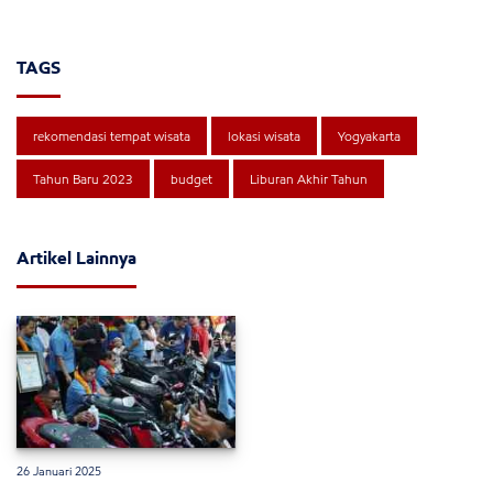
TAGS
rekomendasi tempat wisata
lokasi wisata
Yogyakarta
Tahun Baru 2023
budget
Liburan Akhir Tahun
Artikel Lainnya
26 Januari 2025