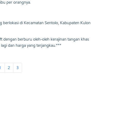
ribu per orangnya.
ng berlokasi di Kecamatan Sentolo, Kabupaten Kulon
ft dengan berburu oleh-oleh kerajinan tangan khas
 lagi dan harga yang terjangkau.***
1
2
3