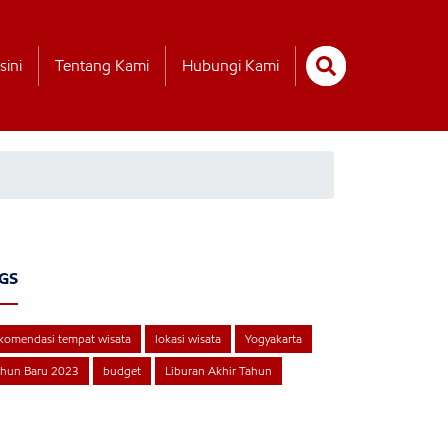
sini
Tentang Kami
Hubungi Kami
GS
komendasi tempat wisata
lokasi wisata
Yogyakarta
ahun Baru 2023
budget
Liburan Akhir Tahun