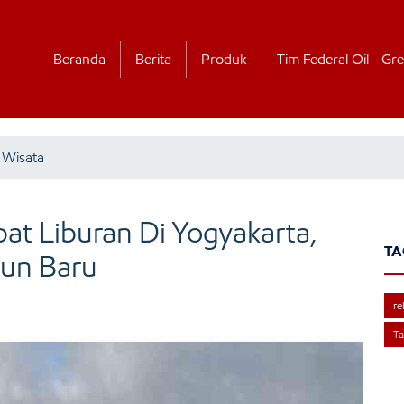
Beranda
Berita
Produk
Tim Federal Oil - Gre
 Wisata
t Liburan Di Yogyakarta,
TA
hun Baru
re
T