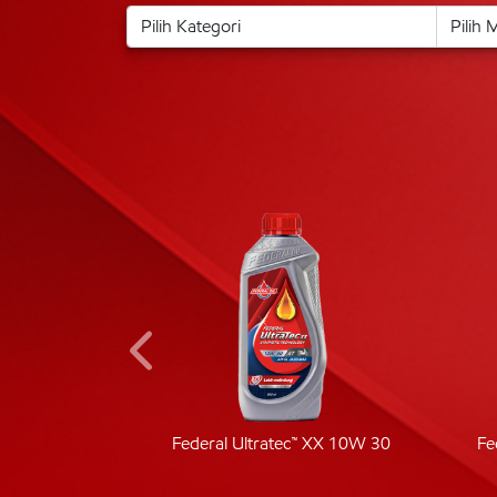
ic 40
Federal Ultratec™ XX 10W 30
Fe