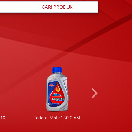
-40
Federal Matic™ 30 0.65L
Fede