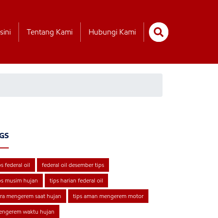
sini
Tentang Kami
Hubungi Kami
GS
ps federal oil
federal oil desember tips
ps musim hujan
tips harian federal oil
ra mengerem saat hujan
tips aman mengerem motor
engerem waktu hujan