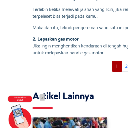
Terlebih ketika melewati jalanan yang licin, jika 
terpeleset bisa terjadi pada kamu.
Maka dari itu, teknik pengereman yang satu ini pe
2. Lepaskan gas motor
Jika ingin menghentikan kendaraan di tengah huj
untuk melepaskan handle gas motor.
1
2
Artikel Lainnya
x