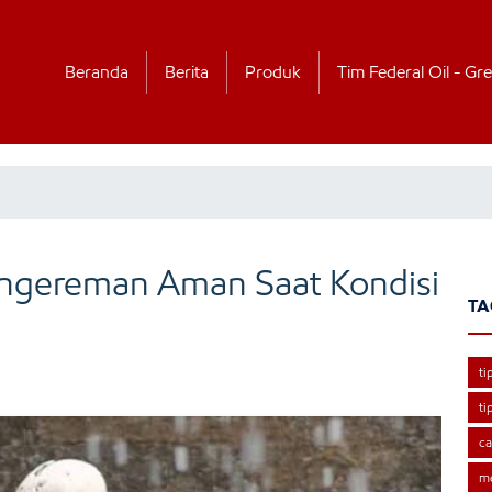
Beranda
Berita
Produk
Tim Federal Oil - Gre
engereman Aman Saat Kondisi
TA
ti
ti
ca
m