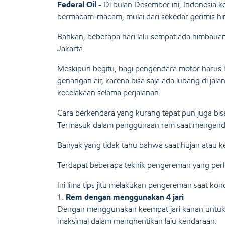
Federal Oil -
Di bulan Desember ini, Indonesia 
bermacam-macam, mulai dari sekedar gerimis hin
Bahkan, beberapa hari lalu sempat ada himbaua
Jakarta.
Meskipun begitu, bagi pengendara motor harus ber
genangan air, karena bisa saja ada lubang di jal
kecelakaan selama perjalanan.
Cara berkendara yang kurang tepat pun juga bisa
Termasuk dalam penggunaan rem saat mengendar
Banyak yang tidak tahu bahwa saat hujan atau ke
Terdapat beberapa teknik pengereman yang perlu 
Ini lima tips jitu melakukan pengereman saat kond
1.
Rem dengan menggunakan 4 jari
Dengan menggunakan keempat jari kanan untuk 
maksimal dalam menghentikan laju kendaraan.