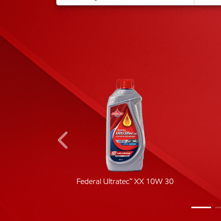
ic 40
Federal Ultratec™ XX 10W 30