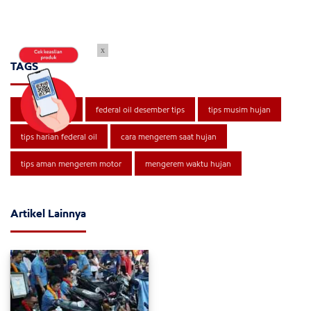
x
TAGS
tips federal oil
federal oil desember tips
tips musim hujan
tips harian federal oil
cara mengerem saat hujan
tips aman mengerem motor
mengerem waktu hujan
Artikel Lainnya