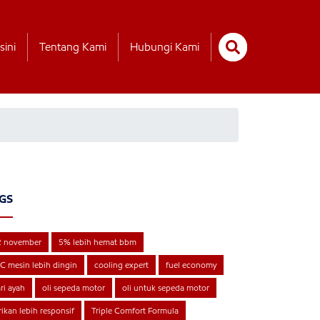
sini
Tentang Kami
Hubungi Kami
GS
2 november
5% lebih hemat bbm
C mesin lebih dingin
cooling expert
fuel economy
ri ayah
oli sepeda motor
oli untuk sepeda motor
rikan lebih responsif
Triple Comfort Formula