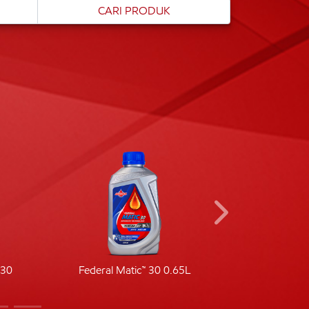
-30
Federal Matic™ 30 0.65L
Fede