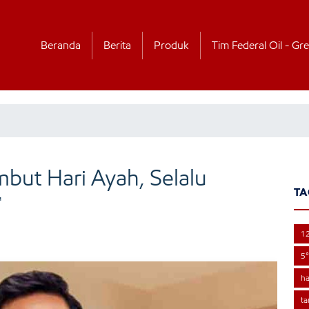
Beranda
Berita
Produk
Tim Federal Oil - Gre
but Hari Ayah, Selalu
TA
™
1
5°
ha
ta