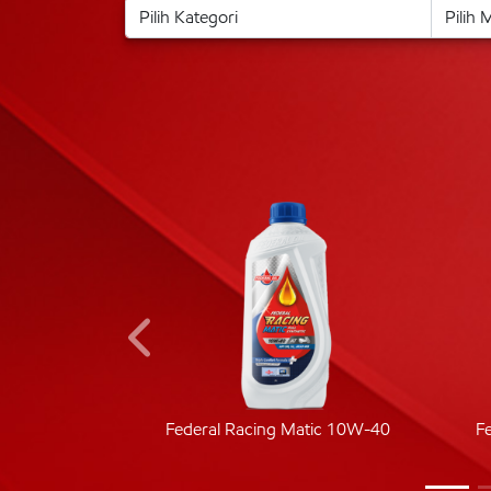
ic 40
Federal Racing Matic 10W-40
F