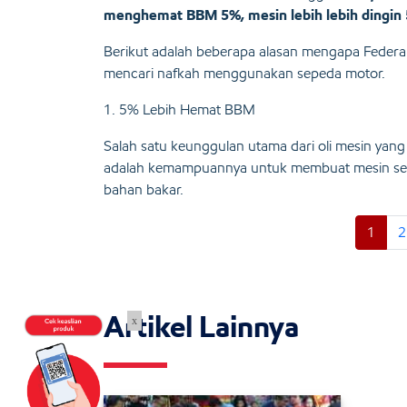
menghemat BBM 5%, mesin lebih lebih dingin 5
Berikut adalah beberapa alasan mengapa Federal 
mencari nafkah menggunakan sepeda motor.
1. 5% Lebih Hemat BBM
Salah satu keunggulan utama dari oli mesin yang 
adalah kemampuannya untuk membuat mesin sepe
bahan bakar.
1
2
Artikel Lainnya
x