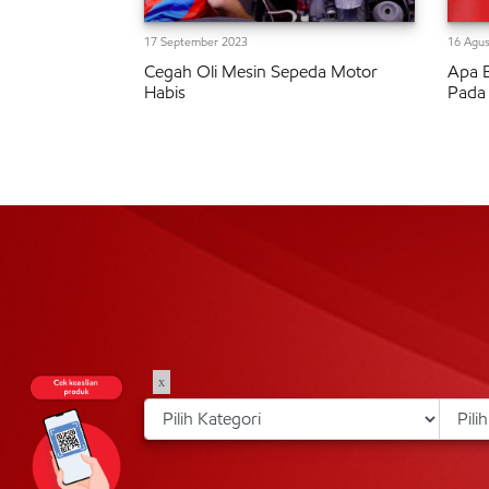
17 September 2023
16 Agus
Cegah Oli Mesin Sepeda Motor
Apa 
Habis
Pada
x