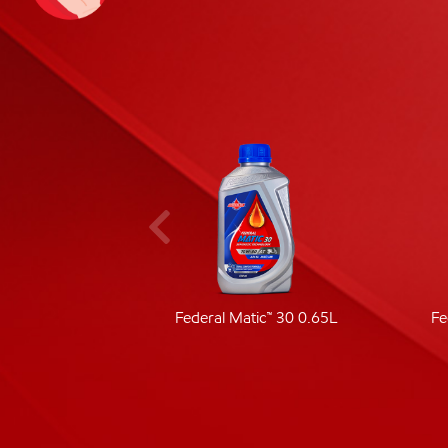
ic 40
Federal Matic™ 30 0.65L
Fe