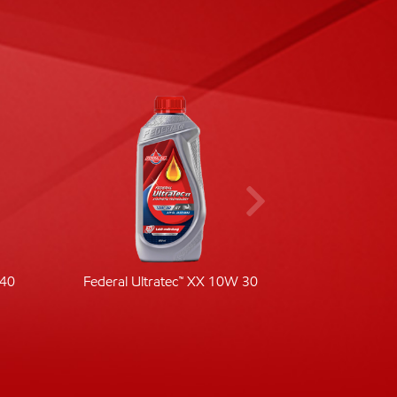
-40
Federal Ultratec™ XX 10W 30
Fede