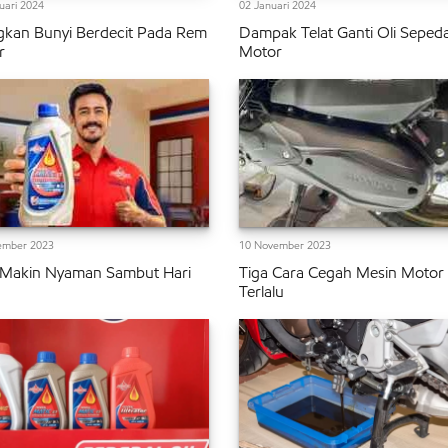
uari 2024
02 Januari 2024
gkan Bunyi Berdecit Pada Rem
Dampak Telat Ganti Oli Seped
r
Motor
ember 2023
10 November 2023
 Makin Nyaman Sambut Hari
Tiga Cara Cegah Mesin Motor
,
Terlalu