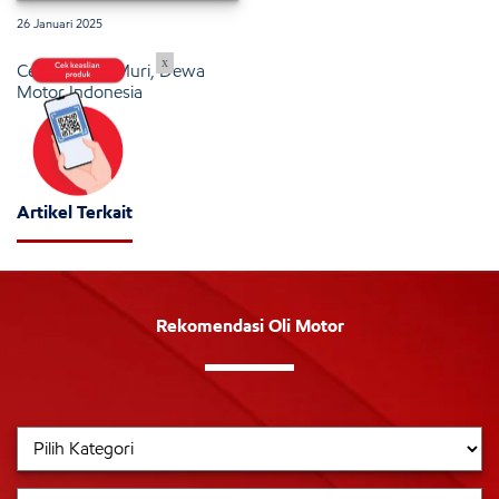
26 Januari 2025
x
Cetak Rekor Muri, Dewa
Motor Indonesia
Artikel Terkait
Rekomendasi Oli Motor