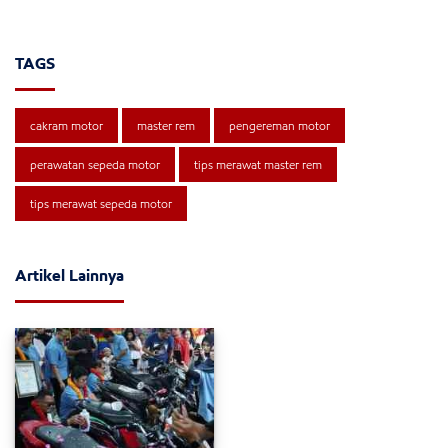
TAGS
cakram motor
master rem
pengereman motor
perawatan sepeda motor
tips merawat master rem
tips merawat sepeda motor
Artikel Lainnya