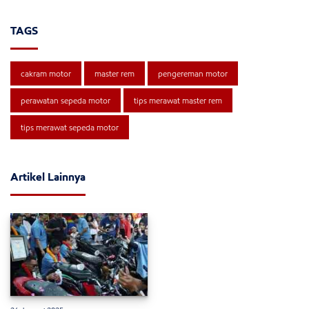
TAGS
cakram motor
master rem
pengereman motor
perawatan sepeda motor
tips merawat master rem
tips merawat sepeda motor
Artikel Lainnya