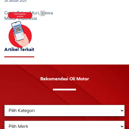
26 Januari 2025
Cetak Rekor Muri, Dewa
x
Motor Indonesia
Artikel Terkait
Rekomendasi Oli Motor