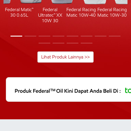
c
Federal Matic™
Federal
Federal Racing
Federal Racing
30 0.65L
Ultratec™ XX
Matic 10W-40
Matic 10W-30
10W 30
Lihat Produk Lainnya >>