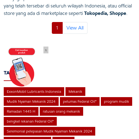
yang telah tersebar di seluruh wilayah Indonesia, atau official
store yang ada di marketplace seperti
Tokopedia, Shoppe
.
1
View All
x
TAGS
ExxonMobil Lubricants Indonesia
Mekanik
Mudik Nyaman Mekanik 2024
pelumas Federal Oil™
program mudik
Ramadan 1445 H
ratusan orang mekanik
bengkel rekanan Federal Oil™
Seremonial pelepasan Mudik Nyaman Mekanik 2024