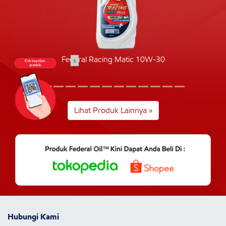
Federal Racing Matic 10W-30
x
Lihat Produk Lainnya »
Hubungi Kami