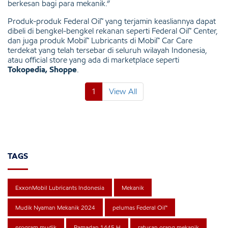
berkesan bagi para mekanik.”
Produk-produk Federal Oil™ yang terjamin keasliannya dapat
dibeli di bengkel-bengkel rekanan seperti Federal Oil™ Center,
dan juga produk Mobil™ Lubricants di Mobil™ Car Care
terdekat yang telah tersebar di seluruh wilayah Indonesia,
atau official store yang ada di marketplace seperti
Tokopedia, Shoppe
.
1
View All
TAGS
ExxonMobil Lubricants Indonesia
Mekanik
Mudik Nyaman Mekanik 2024
pelumas Federal Oil™
program mudik
Ramadan 1445 H
ratusan orang mekanik