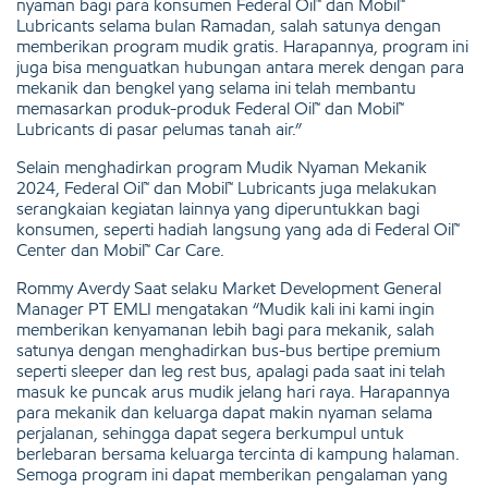
nyaman bagi para konsumen Federal Oil™ dan Mobil™
Lubricants selama bulan Ramadan, salah satunya dengan
memberikan program mudik gratis. Harapannya, program ini
juga bisa menguatkan hubungan antara merek dengan para
mekanik dan bengkel yang selama ini telah membantu
memasarkan produk-produk Federal Oil™ dan Mobil™
Lubricants di pasar pelumas tanah air.”
Selain menghadirkan program Mudik Nyaman Mekanik
2024, Federal Oil™ dan Mobil™ Lubricants juga melakukan
serangkaian kegiatan lainnya yang diperuntukkan bagi
konsumen, seperti hadiah langsung yang ada di Federal Oil™
Center dan Mobil™ Car Care.
Rommy Averdy Saat selaku Market Development General
Manager PT EMLI mengatakan “Mudik kali ini kami ingin
memberikan kenyamanan lebih bagi para mekanik, salah
satunya dengan menghadirkan bus-bus bertipe premium
seperti sleeper dan leg rest bus, apalagi pada saat ini telah
masuk ke puncak arus mudik jelang hari raya. Harapannya
para mekanik dan keluarga dapat makin nyaman selama
perjalanan, sehingga dapat segera berkumpul untuk
berlebaran bersama keluarga tercinta di kampung halaman.
Semoga program ini dapat memberikan pengalaman yang