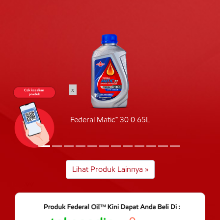
x
Federal Matic™ 30 0.65L
Lihat Produk Lainnya »