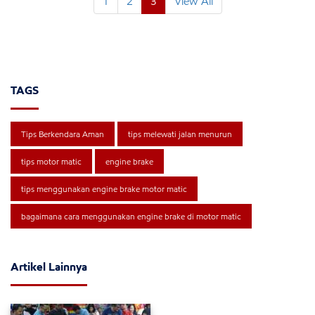
1
2
3
View All
TAGS
Tips Berkendara Aman
tips melewati jalan menurun
tips motor matic
engine brake
tips menggunakan engine brake motor matic
bagaimana cara menggunakan engine brake di motor matic
Artikel Lainnya