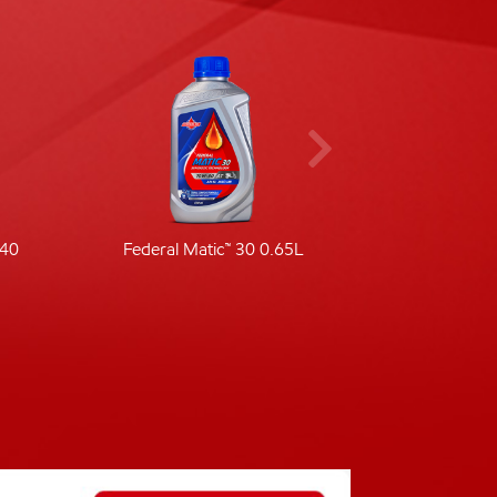
-40
Federal Matic™ 30 0.65L
Fede