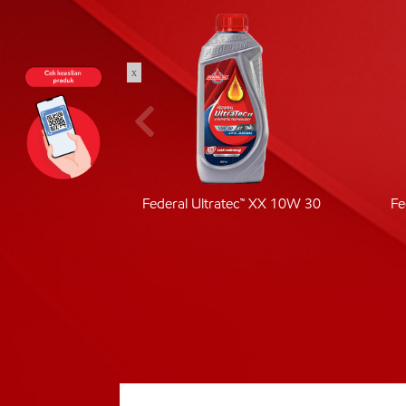
x
ic 40
Federal Ultratec™ XX 10W 30
Fe