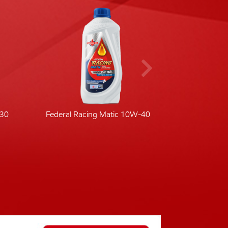
-30
Federal Racing Matic 10W-40
Fede