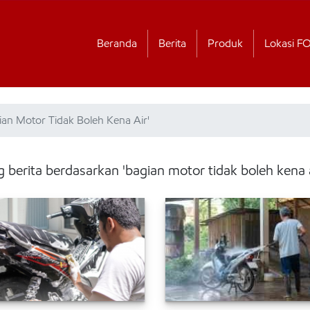
Beranda
Berita
Produk
Lokasi F
ian Motor Tidak Boleh Kena Air'
g berita berdasarkan 'bagian motor tidak boleh kena a