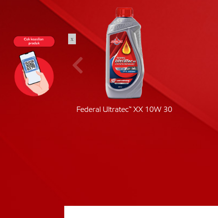
x
ic 40
Federal Ultratec™ XX 10W 30