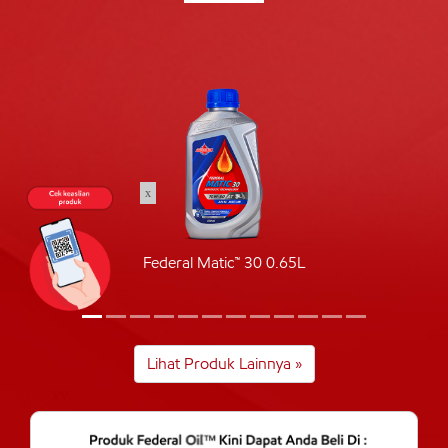
x
Federal Matic™ 30 0.65L
Lihat Produk Lainnya »