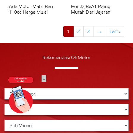
Ada Motor Matic Baru
Honda BeAT Paling
110cc Harga Mulai
Murah Dari Jajaran
1
2
3
→
Last ›
Rekomendasi Oli Motor
x