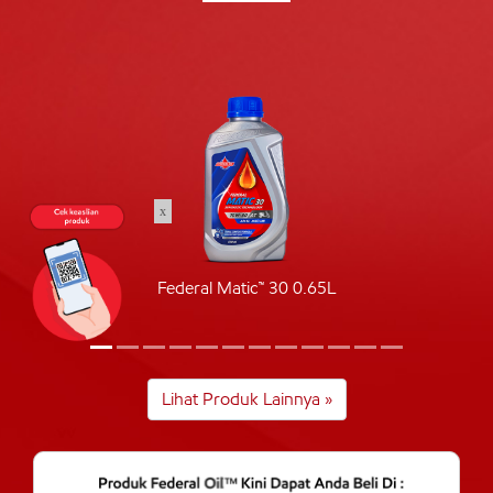
x
Federal Matic™ 30 0.65L
Lihat Produk Lainnya »