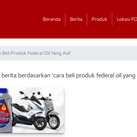
Beranda
Berita
Produk
Lokasi F
 Beli Produk Federal Oil Yang Asli'
 berita berdasarkan 'cara beli produk federal oil yang a