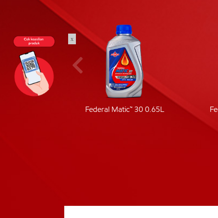
x
ic 40
Federal Matic™ 30 0.65L
Fe