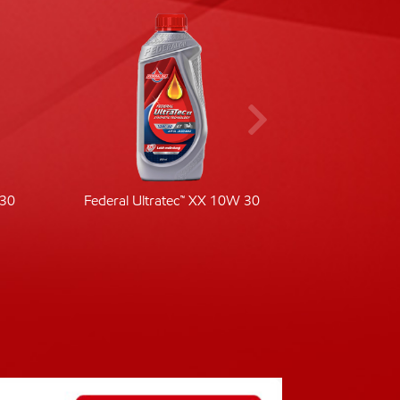
-30
Federal Ultratec™ XX 10W 30
Fede