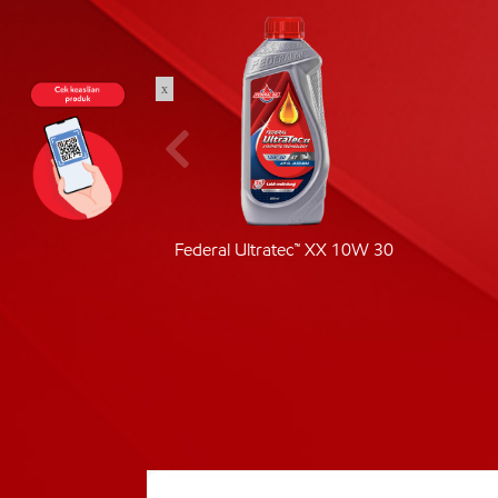
x
ic 40
Federal Ultratec™ XX 10W 30