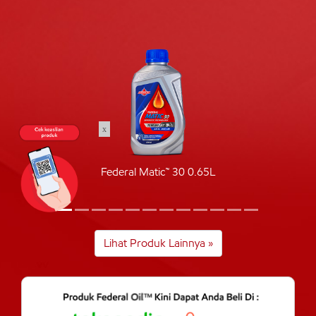
x
Federal Matic™ 30 0.65L
Lihat Produk Lainnya »