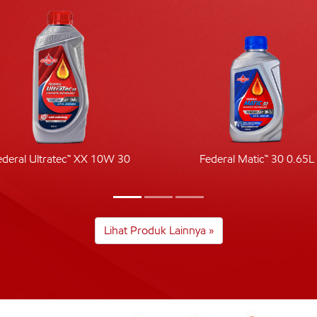
ederal Ultratec™ XX 10W 30
Federal Matic™ 30 0.65L
Lihat Produk Lainnya »