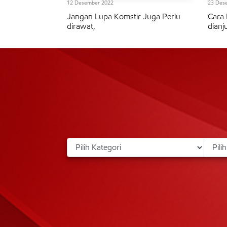
12 Desember 2022
23 Des
Jangan Lupa Komstir Juga Perlu
Cara 
dirawat,
dianj