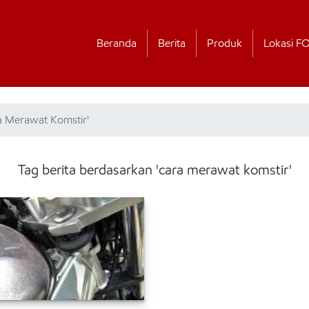
Beranda
Berita
Produk
Lokasi F
a Merawat Komstir'
Tag berita berdasarkan 'cara merawat komstir'