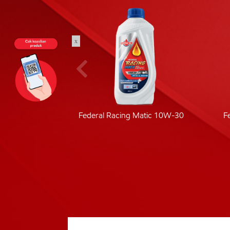
x
ic 40
Federal Racing Matic 10W-30
F