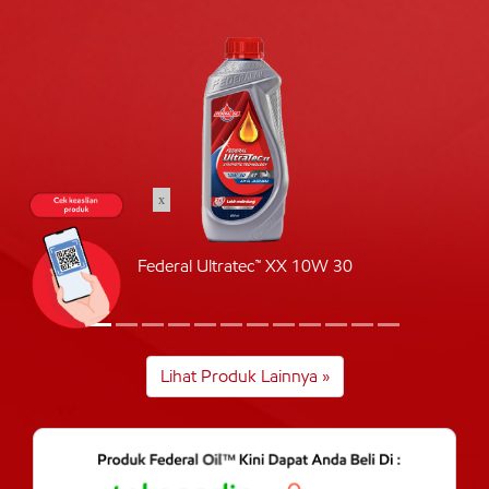
x
Federal Ultratec™ XX 10W 30
Lihat Produk Lainnya »