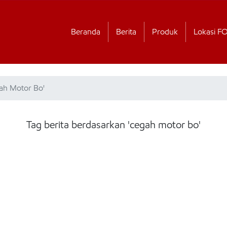
Beranda
Berita
Produk
Lokasi F
gah Motor Bo'
Tag berita berdasarkan 'cegah motor bo'