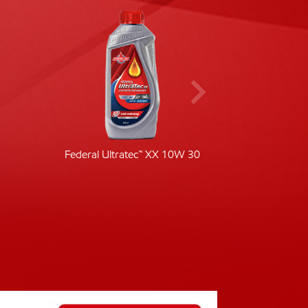
Federal Ultratec™ XX 10W 30
Fede