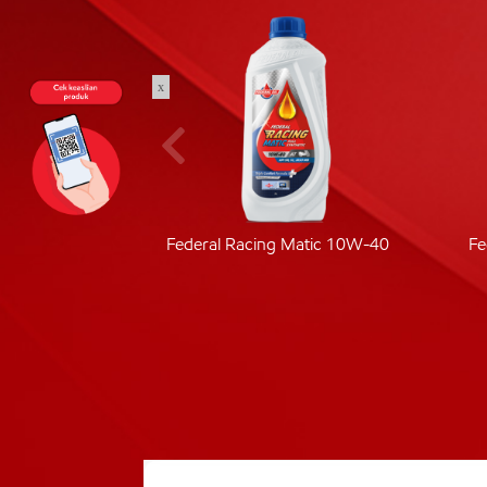
x
ic 40
Federal Racing Matic 10W-40
Fe