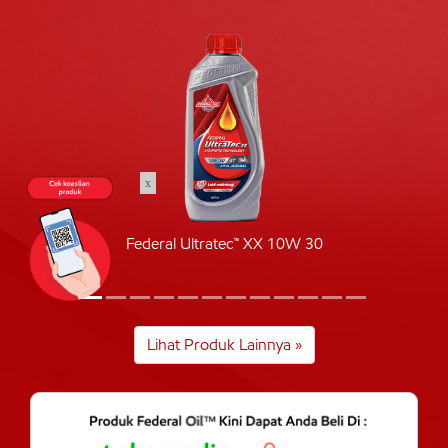
x
Federal Ultratec™ XX 10W 30
Lihat Produk Lainnya »