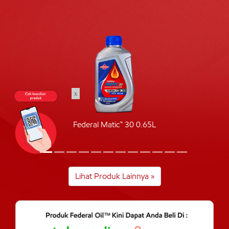
x
Federal Matic™ 30 0.65L
Lihat Produk Lainnya »