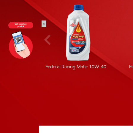
x
ic 40
Federal Racing Matic 10W-40
F