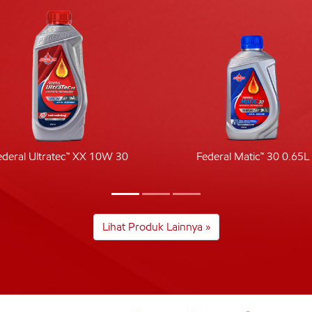
ederal Ultratec™ XX 10W 30
Federal Matic™ 30 0.65L
Lihat Produk Lainnya »