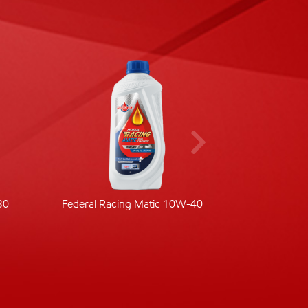
30
Federal Racing Matic 10W-40
Fede