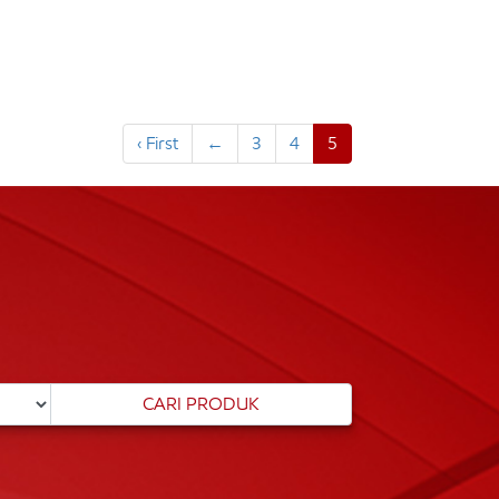
‹ First
←
3
4
5