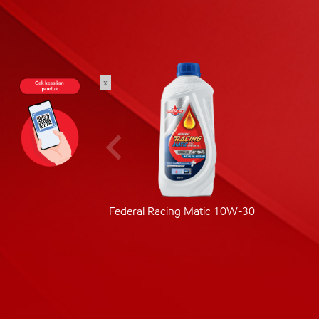
x
ic 40
Federal Racing Matic 10W-30