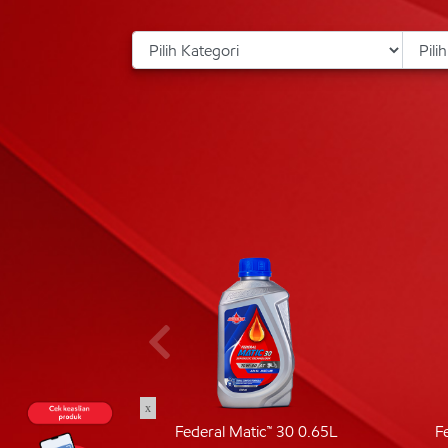
x
ic 40
Federal Matic™ 30 0.65L
F