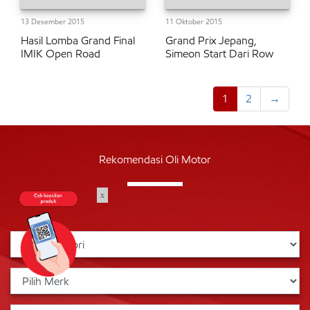
13 Desember 2015
11 Oktober 2015
Hasil Lomba Grand Final
Grand Prix Jepang,
IMIK Open Road
Simeon Start Dari Row
1
2
→
Rekomendasi Oli Motor
x