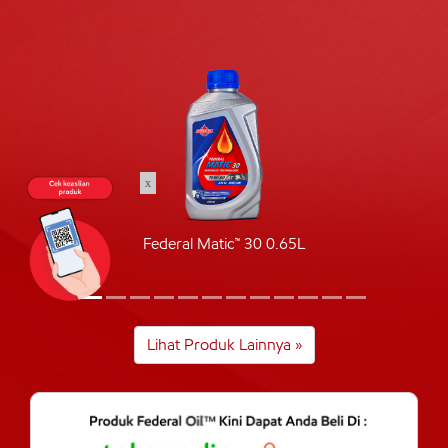
x
Federal Matic™ 30 0.65L
Lihat Produk Lainnya »